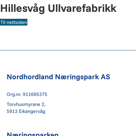
Hillesvåg Ullvarefabrikk
Til nettsiden
Nordhordland Næringspark AS
Org.nr. 911695375
Torvhusmyrane 2,
5913 Eikangervåg
Næringsparken