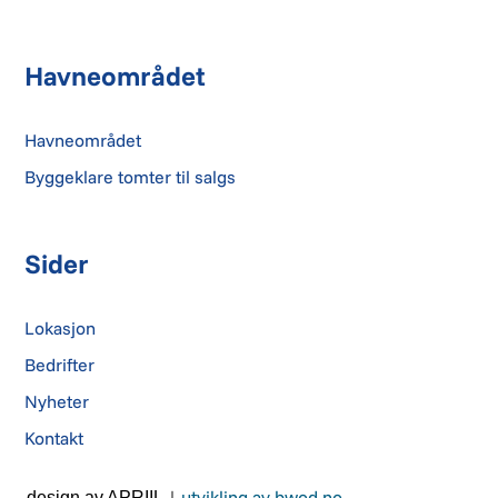
Havneområdet
Havneområdet
Byggeklare tomter til salgs
Sider
Lokasjon
Bedrifter
Nyheter
Kontakt
|
utvikling av bwod.no
design av APRIIL