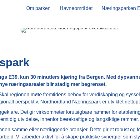
Om parken
Havneområdet
Næringsparken 
spark
ngs E39, kun 30 minutters kjøring fra Bergen. Med dypvanns
på nye næringsarealer blir stadig mer begrenset.
kal regionen møte fremtidens behov for verdiskaping og sysselset
ionalt perspektiv. Nordhordland Næringspark er utviklet nettopp 
ggeklare. Det gir virksomheter forutsigbare rammer for etableri
fremtidig utvidelse, innenfor bærekraftige og langsiktige rammer.
nen samme eller nærliggende bransjer. Dette gir et robust og fo
g samarbeid. Vi arbeider aktivt for å skape praktiske synergier som