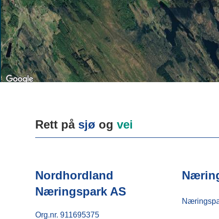
Rett på
sjø
og
vei
Nordhordland
Nærin
Næringspark AS
Næringsp
Org.nr. 911695375