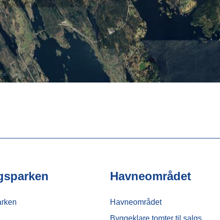
gsparken
Havneområdet
arken
Havneområdet
Byggeklare tomter til salgs