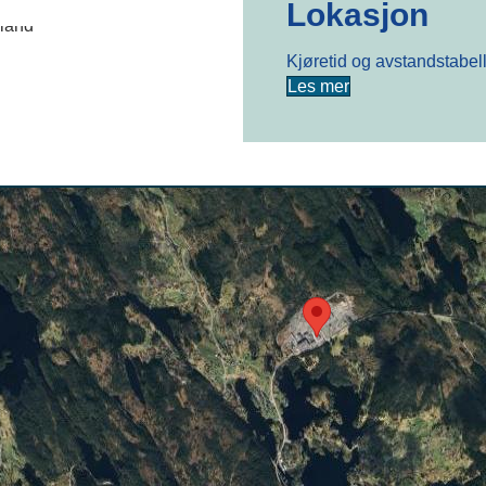
Lokasjon
Kjøretid og avstandstabel
Les mer