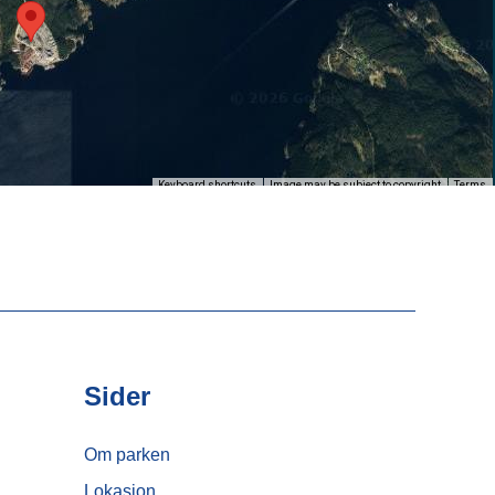
Keyboard shortcuts
Image may be subject to copyright
Terms
Sider
Om parken
Lokasjon