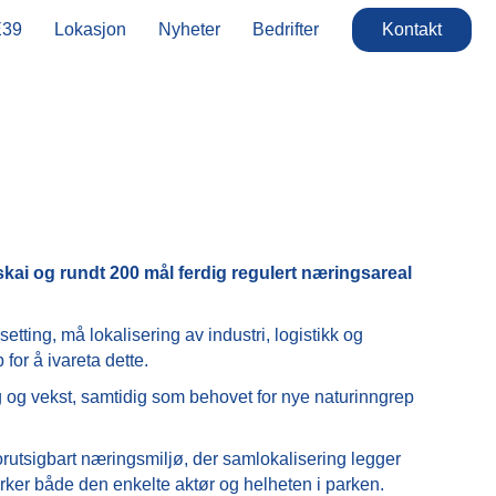
E39
Lokasjon
Nyheter
Bedrifter
Kontakt
kai og rundt 200 mål ferdig regulert næringsareal
ting, må lokalisering av industri, logistikk og
for å ivareta dette.
ng og vekst, samtidig som behovet for nye naturinngrep
rutsigbart næringsmiljø, der samlokalisering legger
 styrker både den enkelte aktør og helheten i parken.